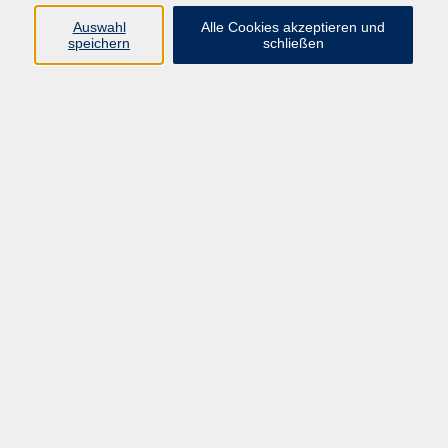
E-Mail:
fit@vhs-hanau.de
Auswahl
Alle Cookies akzeptieren und
speichern
schließen
Öffnungszeiten
Montag
09:00 - 13:00 Uhr
Dienstag
09:00 - 13:00 Uhr
15:30 - 17:30 Uhr
Donnerstag
08:30 - 10:30 Uhr
Freitag
09:00 - 13:00 Uhr
Bitte beachten:
Während der Schulferien ist unsere
Geschäftsstelle nur vormittags geöffnet.