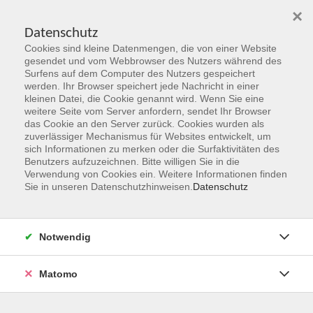
×
Datenschutz
Cookies sind kleine Datenmengen, die von einer Website
Skip to main content
gesendet und vom Webbrowser des Nutzers während des
Surfens auf dem Computer des Nutzers gespeichert
Der Kurs konnte nicht gefunden werden.
werden. Ihr Browser speichert jede Nachricht in einer
kleinen Datei, die Cookie genannt wird. Wenn Sie eine
weitere Seite vom Server anfordern, sendet Ihr Browser
das Cookie an den Server zurück. Cookies wurden als
zuverlässiger Mechanismus für Websites entwickelt, um
sich Informationen zu merken oder die Surfaktivitäten des
Benutzers aufzuzeichnen. Bitte willigen Sie in die
vhs Geschäftsstelle
Verwendung von Cookies ein. Weitere Informationen finden
Sie in unseren Datenschutzhinweisen.
Datenschutz
Magistrat der Stadt Hanau
Geschäftsbereich V - Schulen, Soziales und Sport
Notwendig
54.2 Volkshochschule
Ulanenplatz 4
Matomo
63452 Hanau
Telefon: 06181 2950 2192