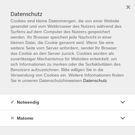
×
Datenschutz
Cookies sind kleine Datenmengen, die von einer Website
Skip to main content
gesendet und vom Webbrowser des Nutzers während des
Surfens auf dem Computer des Nutzers gespeichert
Der Kurs konnte nicht gefunden werden.
werden. Ihr Browser speichert jede Nachricht in einer
kleinen Datei, die Cookie genannt wird. Wenn Sie eine
weitere Seite vom Server anfordern, sendet Ihr Browser
das Cookie an den Server zurück. Cookies wurden als
zuverlässiger Mechanismus für Websites entwickelt, um
sich Informationen zu merken oder die Surfaktivitäten des
Benutzers aufzuzeichnen. Bitte willigen Sie in die
vhs Geschäftsstelle
Verwendung von Cookies ein. Weitere Informationen finden
Sie in unseren Datenschutzhinweisen.
Datenschutz
Magistrat der Stadt Hanau
Geschäftsbereich V - Schulen, Soziales und Sport
Notwendig
54.2 Volkshochschule
Ulanenplatz 4
Matomo
63452 Hanau
Telefon: 06181 2950 2192