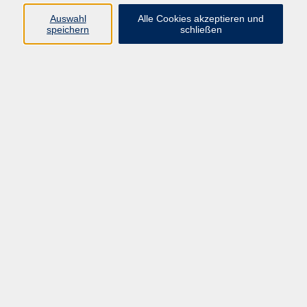
E-Mail:
fit@vhs-hanau.de
Auswahl
Alle Cookies akzeptieren und
speichern
schließen
Öffnungszeiten
Montag
09:00 - 13:00 Uhr
Dienstag
09:00 - 13:00 Uhr
15:30 - 17:30 Uhr
Donnerstag
08:30 - 10:30 Uhr
Freitag
09:00 - 13:00 Uhr
Bitte beachten:
Während der Schulferien ist unsere
Geschäftsstelle nur vormittags geöffnet.