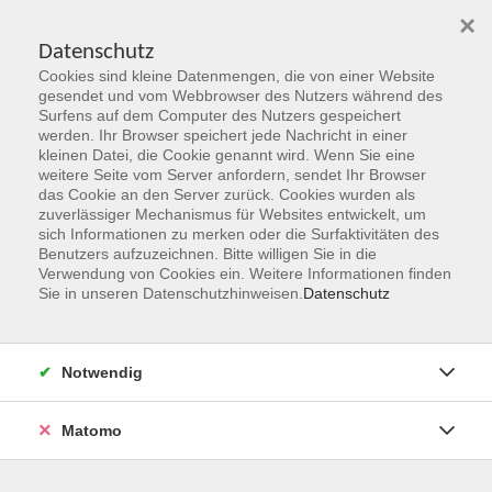
×
Datenschutz
Cookies sind kleine Datenmengen, die von einer Website
Skip to main content
gesendet und vom Webbrowser des Nutzers während des
Surfens auf dem Computer des Nutzers gespeichert
werden. Ihr Browser speichert jede Nachricht in einer
kleinen Datei, die Cookie genannt wird. Wenn Sie eine
weitere Seite vom Server anfordern, sendet Ihr Browser
das Cookie an den Server zurück. Cookies wurden als
zuverlässiger Mechanismus für Websites entwickelt, um
sich Informationen zu merken oder die Surfaktivitäten des
Benutzers aufzuzeichnen. Bitte willigen Sie in die
Verwendung von Cookies ein. Weitere Informationen finden
Sie sind hier:
Sie in unseren Datenschutzhinweisen.
Datenschutz
Programmbereiche
Gesellschaft & Leben
Ilse Werder -
Notwendig
engagierte Journalistin, Friedensaktivistin,
Frauenrechtlerin
Matomo
Vortrag am Dienstag, 27. Oktober 2026