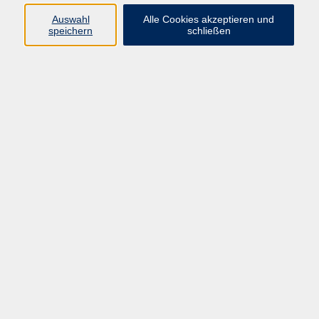
E-Mail:
fit@vhs-hanau.de
Auswahl
Alle Cookies akzeptieren und
speichern
schließen
Öffnungszeiten
Montag
09:00 - 13:00 Uhr
Dienstag
09:00 - 13:00 Uhr
15:30 - 17:30 Uhr
Donnerstag
08:30 - 10:30 Uhr
Freitag
09:00 - 13:00 Uhr
Bitte beachten:
Während der Schulferien ist unsere
Geschäftsstelle nur vormittags geöffnet.