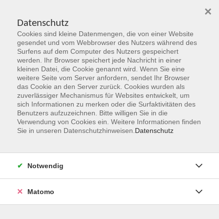
×
Datenschutz
Cookies sind kleine Datenmengen, die von einer Website
Skip to main content
gesendet und vom Webbrowser des Nutzers während des
Surfens auf dem Computer des Nutzers gespeichert
Der Kurs konnte nicht gefunden werden.
werden. Ihr Browser speichert jede Nachricht in einer
kleinen Datei, die Cookie genannt wird. Wenn Sie eine
weitere Seite vom Server anfordern, sendet Ihr Browser
das Cookie an den Server zurück. Cookies wurden als
zuverlässiger Mechanismus für Websites entwickelt, um
sich Informationen zu merken oder die Surfaktivitäten des
Benutzers aufzuzeichnen. Bitte willigen Sie in die
vhs Geschäftsstelle
Verwendung von Cookies ein. Weitere Informationen finden
Sie in unseren Datenschutzhinweisen.
Datenschutz
Magistrat der Stadt Hanau
Geschäftsbereich V - Schulen, Soziales und Sport
Notwendig
54.2 Volkshochschule
Ulanenplatz 4
Matomo
63452 Hanau
Telefon: 06181 2950 2192