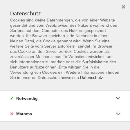
×
Datenschutz
Cookies sind kleine Datenmengen, die von einer Website
Skip to main content
gesendet und vom Webbrowser des Nutzers während des
Surfens auf dem Computer des Nutzers gespeichert
Der Kurs konnte nicht gefunden werden.
werden. Ihr Browser speichert jede Nachricht in einer
kleinen Datei, die Cookie genannt wird. Wenn Sie eine
weitere Seite vom Server anfordern, sendet Ihr Browser
das Cookie an den Server zurück. Cookies wurden als
zuverlässiger Mechanismus für Websites entwickelt, um
sich Informationen zu merken oder die Surfaktivitäten des
Benutzers aufzuzeichnen. Bitte willigen Sie in die
vhs Geschäftsstelle
Verwendung von Cookies ein. Weitere Informationen finden
Sie in unseren Datenschutzhinweisen.
Datenschutz
Magistrat der Stadt Hanau
Geschäftsbereich V - Schulen, Soziales und Sport
Notwendig
54.2 Volkshochschule
Ulanenplatz 4
Matomo
63452 Hanau
Telefon: 06181 2950 2192