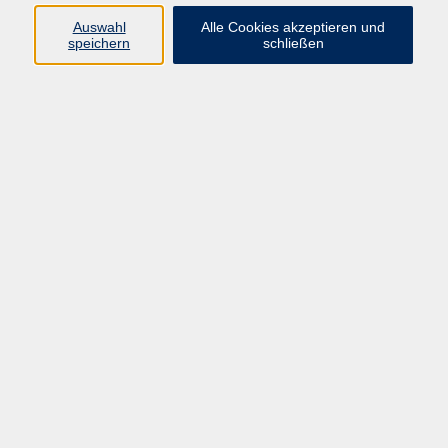
E-Mail:
fit@vhs-hanau.de
Auswahl
Alle Cookies akzeptieren und
speichern
schließen
Öffnungszeiten
Montag
09:00 - 13:00 Uhr
Dienstag
09:00 - 13:00 Uhr
15:30 - 17:30 Uhr
Donnerstag
08:30 - 10:30 Uhr
Freitag
09:00 - 13:00 Uhr
Bitte beachten:
Während der Schulferien ist unsere
Geschäftsstelle nur vormittags geöffnet.