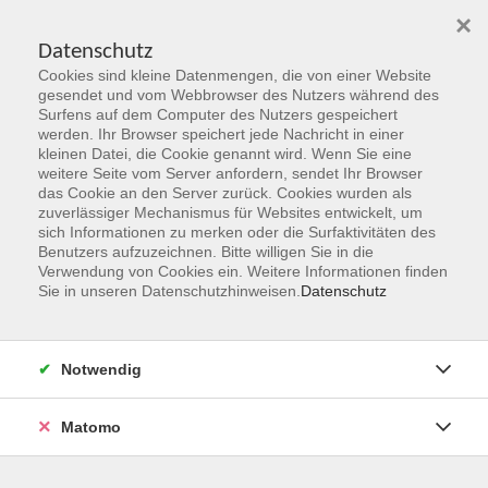
×
Datenschutz
Cookies sind kleine Datenmengen, die von einer Website
Skip to main content
gesendet und vom Webbrowser des Nutzers während des
Surfens auf dem Computer des Nutzers gespeichert
Der Kurs konnte nicht gefunden werden.
werden. Ihr Browser speichert jede Nachricht in einer
kleinen Datei, die Cookie genannt wird. Wenn Sie eine
weitere Seite vom Server anfordern, sendet Ihr Browser
das Cookie an den Server zurück. Cookies wurden als
zuverlässiger Mechanismus für Websites entwickelt, um
sich Informationen zu merken oder die Surfaktivitäten des
Benutzers aufzuzeichnen. Bitte willigen Sie in die
vhs Geschäftsstelle
Verwendung von Cookies ein. Weitere Informationen finden
Sie in unseren Datenschutzhinweisen.
Datenschutz
Magistrat der Stadt Hanau
Geschäftsbereich V - Schulen, Soziales und Sport
Notwendig
54.2 Volkshochschule
Ulanenplatz 4
Matomo
63452 Hanau
Telefon: 06181 2950 2192