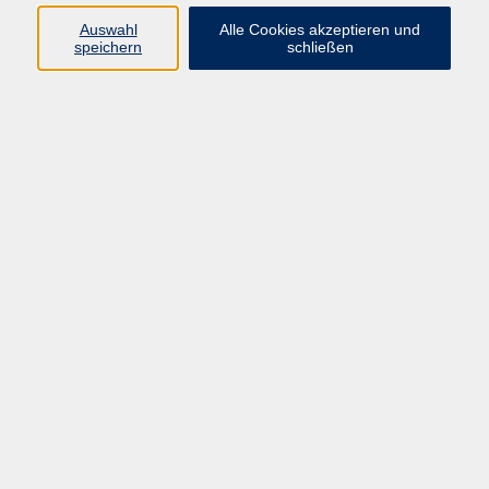
E-Mail:
fit@vhs-hanau.de
Auswahl
Alle Cookies akzeptieren und
speichern
schließen
Öffnungszeiten
Montag
09:00 - 13:00 Uhr
Dienstag
09:00 - 13:00 Uhr
15:30 - 17:30 Uhr
Donnerstag
08:30 - 10:30 Uhr
Freitag
09:00 - 13:00 Uhr
Bitte beachten:
Während der Schulferien ist unsere
Geschäftsstelle nur vormittags geöffnet.