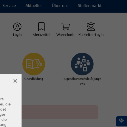
Service
Aktuelles
Über uns
Stellenmarkt
Login
Merkzettel
Warenkorb
Kursleiter-Login
×
Grundbildung
Jugendkunstschule & junge
vhs
rs
ei, die
ndet
ger
 die
dung