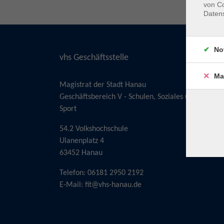
von Co
Daten
No
vhs Geschäftsstelle
Ma
Magistrat der Stadt Hanau
Geschäftsbereich V - Schulen, Soziales und
Sport
54.2 Volkshochschule
Ulanenplatz 4
63452 Hanau
Telefon: 06181 2950 2192
E-Mail:
fit@vhs-hanau.de