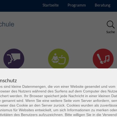
Startseite
Programm
Beratung
Suche
rachen & Verständigung
Gesundheit & Fitness
Kultur
nschutz
s sind kleine Datenmengen, die von einer Website gesendet und vom
owser des Nutzers während des Surfens auf dem Computer des Nutze
chert werden. Ihr Browser speichert jede Nachricht in einer kleinen Dat
 genannt wird. Wenn Sie eine weitere Seite vom Server anfordern, se
owser das Cookie an den Server zurück. Cookies wurden als zuverlässi
ismus für Websites entwickelt, um sich Informationen zu merken oder
tivitäten des Benutzers aufzuzeichnen. Bitte willigen Sie in die Verwen