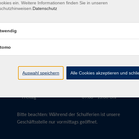
okies ein. Weitere Informationen finden Sie in unseren
schutzhinweisen.
Datenschutz
twendig
Öffnungszeiten
tomo
Montag
09:00 - 13:00 Uhr
Dienstag
09:00 - 13:00 Uhr
15:30 - 17:30 Uhr
Auswahl speichern
Alle Cookies akzeptieren und schl
Donnerstag
08:30 - 10:30 Uhr
Freitag
09:00 - 13:00 Uhr
Bitte beachten:
Während der Schulferien ist unsere
Geschäftsstelle nur vormittags geöffnet.