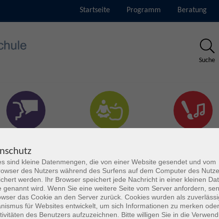
Startseite
Programm
Beratung
Suche
rachen & Verständigung
Gesundheit & Fitness
Kultur
nschutz
s sind kleine Datenmengen, die von einer Website gesendet und vom
owser des Nutzers während des Surfens auf dem Computer des Nutze
chert werden. Ihr Browser speichert jede Nachricht in einer kleinen Dat
 genannt wird. Wenn Sie eine weitere Seite vom Server anfordern, se
owser das Cookie an den Server zurück. Cookies wurden als zuverlässi
ismus für Websites entwickelt, um sich Informationen zu merken oder
tivitäten des Benutzers aufzuzeichnen. Bitte willigen Sie in die Verwen