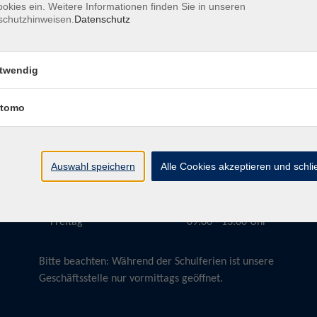
okies ein. Weitere Informationen finden Sie in unseren
schutzhinweisen.
Datenschutz
twendig
Öffnungszeiten
tomo
Montag
09:00 - 13:00 Uhr
Dienstag
09:00 - 13:00 Uhr
15:30 - 17:30 Uhr
Auswahl speichern
Alle Cookies akzeptieren und schl
Donnerstag
08:30 - 10:30 Uhr
Freitag
09:00 - 13:00 Uhr
Bitte beachten:
Während der Schulferien ist unsere
Geschäftsstelle nur vormittags geöffnet.