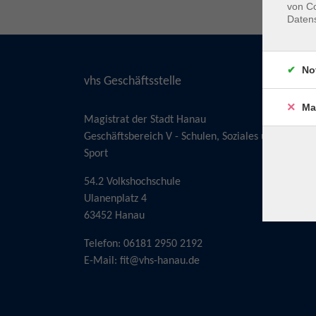
von Co
Daten
No
vhs Geschäftsstelle
Ma
Magistrat der Stadt Hanau
Geschäftsbereich V - Schulen, Soziales und
Sport
54.2 Volkshochschule
Ulanenplatz 4
63452 Hanau
Telefon: 06181 2950 2192
E-Mail:
fit@vhs-hanau.de