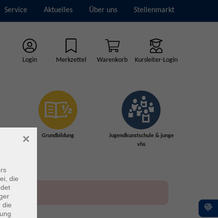
Service
Aktuelles
Über uns
Stellenmarkt
Login
Merkzettel
Warenkorb
Kursleiter-Login
×
Grundbildung
Jugendkunstschule & junge
vhs
rs
ei, die
ndet
ger
 die
dung