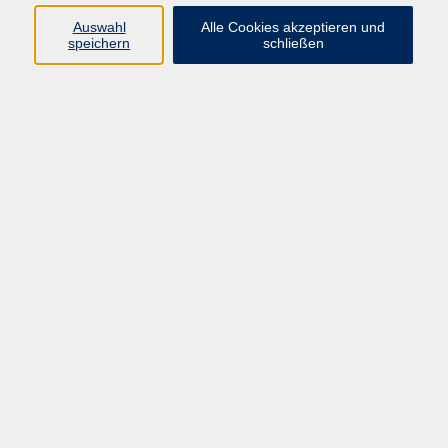
E-Mail:
fit@vhs-hanau.de
Auswahl
Alle Cookies akzeptieren und
speichern
schließen
Öffnungszeiten
Montag
09:00 - 13:00 Uhr
Dienstag
09:00 - 13:00 Uhr
15:30 - 17:30 Uhr
Donnerstag
08:30 - 10:30 Uhr
Freitag
09:00 - 13:00 Uhr
Bitte beachten:
Während der Schulferien ist unsere
Geschäftsstelle nur vormittags geöffnet.