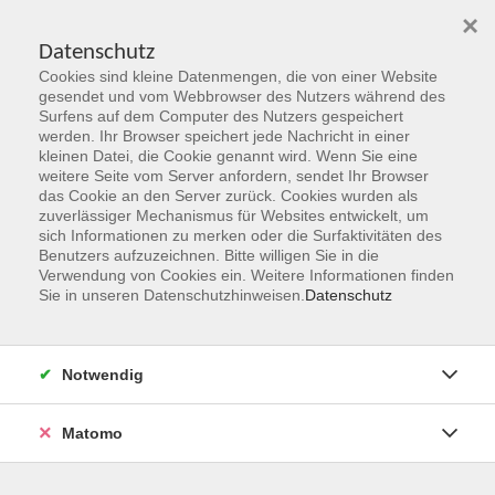
×
Datenschutz
Cookies sind kleine Datenmengen, die von einer Website
Skip to main content
gesendet und vom Webbrowser des Nutzers während des
Surfens auf dem Computer des Nutzers gespeichert
Der Kurs konnte nicht gefunden werden.
werden. Ihr Browser speichert jede Nachricht in einer
kleinen Datei, die Cookie genannt wird. Wenn Sie eine
weitere Seite vom Server anfordern, sendet Ihr Browser
das Cookie an den Server zurück. Cookies wurden als
zuverlässiger Mechanismus für Websites entwickelt, um
sich Informationen zu merken oder die Surfaktivitäten des
Benutzers aufzuzeichnen. Bitte willigen Sie in die
vhs Geschäftsstelle
Verwendung von Cookies ein. Weitere Informationen finden
Sie in unseren Datenschutzhinweisen.
Datenschutz
Magistrat der Stadt Hanau
Geschäftsbereich V - Schulen, Soziales und Sport
Notwendig
54.2 Volkshochschule
Ulanenplatz 4
Matomo
63452 Hanau
Telefon: 06181 2950 2192