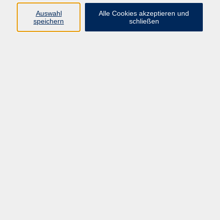
E-Mail:
fit@vhs-hanau.de
Auswahl
Alle Cookies akzeptieren und
speichern
schließen
Öffnungszeiten
Montag
09:00 - 13:00 Uhr
Dienstag
09:00 - 13:00 Uhr
15:30 - 17:30 Uhr
Donnerstag
08:30 - 10:30 Uhr
Freitag
09:00 - 13:00 Uhr
Bitte beachten:
Während der Schulferien ist unsere
Geschäftsstelle nur vormittags geöffnet.