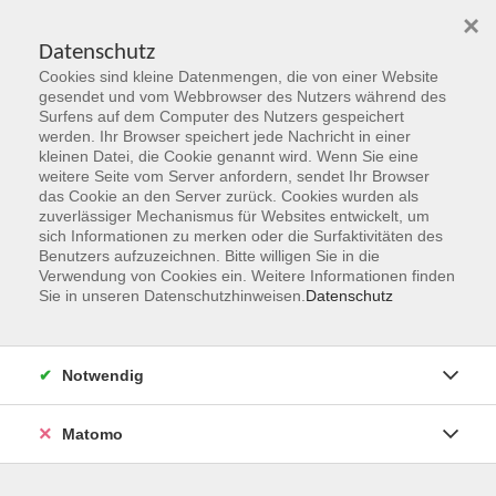
×
Datenschutz
Cookies sind kleine Datenmengen, die von einer Website
Skip to main content
gesendet und vom Webbrowser des Nutzers während des
Surfens auf dem Computer des Nutzers gespeichert
Der Kurs konnte nicht gefunden werden.
werden. Ihr Browser speichert jede Nachricht in einer
kleinen Datei, die Cookie genannt wird. Wenn Sie eine
weitere Seite vom Server anfordern, sendet Ihr Browser
das Cookie an den Server zurück. Cookies wurden als
zuverlässiger Mechanismus für Websites entwickelt, um
sich Informationen zu merken oder die Surfaktivitäten des
Benutzers aufzuzeichnen. Bitte willigen Sie in die
vhs Geschäftsstelle
Verwendung von Cookies ein. Weitere Informationen finden
Sie in unseren Datenschutzhinweisen.
Datenschutz
Magistrat der Stadt Hanau
Geschäftsbereich V - Schulen, Soziales und Sport
Notwendig
54.2 Volkshochschule
Ulanenplatz 4
Matomo
63452 Hanau
Telefon: 06181 2950 2192