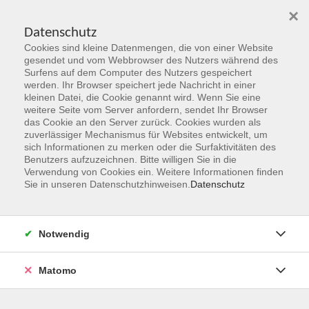
×
Datenschutz
Cookies sind kleine Datenmengen, die von einer Website
Skip to main content
gesendet und vom Webbrowser des Nutzers während des
Surfens auf dem Computer des Nutzers gespeichert
werden. Ihr Browser speichert jede Nachricht in einer
kleinen Datei, die Cookie genannt wird. Wenn Sie eine
weitere Seite vom Server anfordern, sendet Ihr Browser
das Cookie an den Server zurück. Cookies wurden als
zuverlässiger Mechanismus für Websites entwickelt, um
sich Informationen zu merken oder die Surfaktivitäten des
Benutzers aufzuzeichnen. Bitte willigen Sie in die
Verwendung von Cookies ein. Weitere Informationen finden
Sie sind hier:
Sie in unseren Datenschutzhinweisen.
Datenschutz
gezielte Auswahl
Online Angebote
Canva: Grundkurs
Notwendig
Online-Workshop
Matomo
Canva ist ein vielseitiges Design-Tool, das für
Präsentationen, Social-Media-Grafiken, Flyer und viele