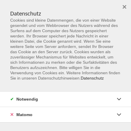
×
Datenschutz
Cookies sind kleine Datenmengen, die von einer Website
Skip to main content
gesendet und vom Webbrowser des Nutzers während des
Surfens auf dem Computer des Nutzers gespeichert
Der Kurs konnte nicht gefunden werden.
werden. Ihr Browser speichert jede Nachricht in einer
kleinen Datei, die Cookie genannt wird. Wenn Sie eine
weitere Seite vom Server anfordern, sendet Ihr Browser
das Cookie an den Server zurück. Cookies wurden als
zuverlässiger Mechanismus für Websites entwickelt, um
sich Informationen zu merken oder die Surfaktivitäten des
Benutzers aufzuzeichnen. Bitte willigen Sie in die
vhs Geschäftsstelle
Verwendung von Cookies ein. Weitere Informationen finden
Sie in unseren Datenschutzhinweisen.
Datenschutz
Magistrat der Stadt Hanau
Geschäftsbereich V - Schulen, Soziales und Sport
Notwendig
54.2 Volkshochschule
Ulanenplatz 4
Matomo
63452 Hanau
Telefon: 06181 2950 2192