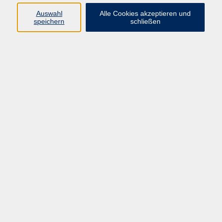
E-Mail:
fit@vhs-hanau.de
Auswahl
Alle Cookies akzeptieren und
speichern
schließen
Öffnungszeiten
Montag
09:00 - 13:00 Uhr
Dienstag
09:00 - 13:00 Uhr
15:30 - 17:30 Uhr
Donnerstag
08:30 - 10:30 Uhr
Freitag
09:00 - 13:00 Uhr
Bitte beachten:
Während der Schulferien ist unsere
Geschäftsstelle nur vormittags geöffnet.