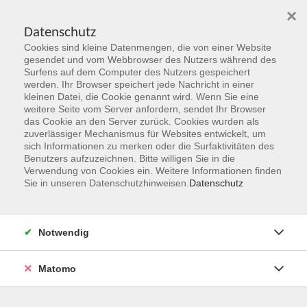
×
Datenschutz
Cookies sind kleine Datenmengen, die von einer Website
Skip to main content
gesendet und vom Webbrowser des Nutzers während des
Surfens auf dem Computer des Nutzers gespeichert
Der Kurs konnte nicht gefunden werden.
werden. Ihr Browser speichert jede Nachricht in einer
kleinen Datei, die Cookie genannt wird. Wenn Sie eine
weitere Seite vom Server anfordern, sendet Ihr Browser
das Cookie an den Server zurück. Cookies wurden als
zuverlässiger Mechanismus für Websites entwickelt, um
sich Informationen zu merken oder die Surfaktivitäten des
Benutzers aufzuzeichnen. Bitte willigen Sie in die
vhs Geschäftsstelle
Verwendung von Cookies ein. Weitere Informationen finden
Sie in unseren Datenschutzhinweisen.
Datenschutz
Magistrat der Stadt Hanau
Geschäftsbereich V - Schulen, Soziales und Sport
Notwendig
54.2 Volkshochschule
Ulanenplatz 4
Matomo
63452 Hanau
Telefon: 06181 2950 2192