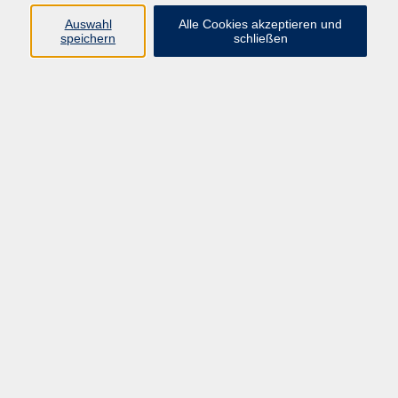
E-Mail:
fit@vhs-hanau.de
Auswahl
Alle Cookies akzeptieren und
speichern
schließen
Öffnungszeiten
Montag
09:00 - 13:00 Uhr
Dienstag
09:00 - 13:00 Uhr
15:30 - 17:30 Uhr
Donnerstag
08:30 - 10:30 Uhr
Freitag
09:00 - 13:00 Uhr
Bitte beachten:
Während der Schulferien ist unsere
Geschäftsstelle nur vormittags geöffnet.