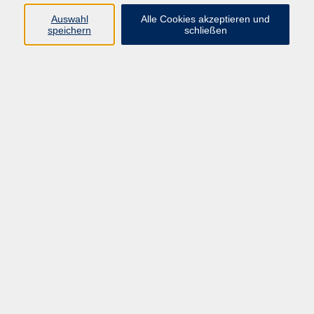
E-Mail:
fit@vhs-hanau.de
Auswahl
Alle Cookies akzeptieren und
speichern
schließen
Öffnungszeiten
Montag
09:00 - 13:00 Uhr
Dienstag
09:00 - 13:00 Uhr
15:30 - 17:30 Uhr
Donnerstag
08:30 - 10:30 Uhr
Freitag
09:00 - 13:00 Uhr
Bitte beachten:
Während der Schulferien ist unsere
Geschäftsstelle nur vormittags geöffnet.