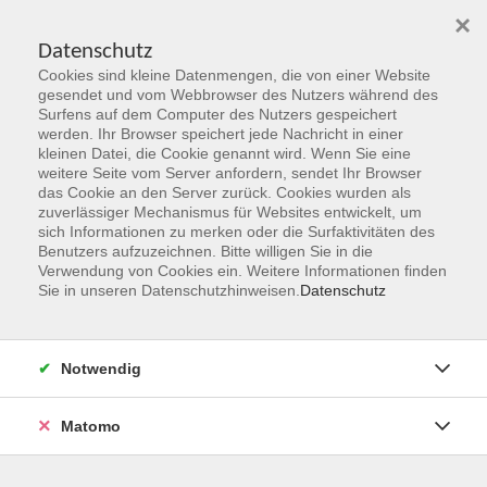
×
Datenschutz
Cookies sind kleine Datenmengen, die von einer Website
Skip to main content
gesendet und vom Webbrowser des Nutzers während des
Surfens auf dem Computer des Nutzers gespeichert
Der Kurs konnte nicht gefunden werden.
werden. Ihr Browser speichert jede Nachricht in einer
kleinen Datei, die Cookie genannt wird. Wenn Sie eine
weitere Seite vom Server anfordern, sendet Ihr Browser
das Cookie an den Server zurück. Cookies wurden als
zuverlässiger Mechanismus für Websites entwickelt, um
sich Informationen zu merken oder die Surfaktivitäten des
Benutzers aufzuzeichnen. Bitte willigen Sie in die
vhs Geschäftsstelle
Verwendung von Cookies ein. Weitere Informationen finden
Sie in unseren Datenschutzhinweisen.
Datenschutz
Magistrat der Stadt Hanau
Geschäftsbereich V - Schulen, Soziales und Sport
Notwendig
54.2 Volkshochschule
Ulanenplatz 4
Matomo
63452 Hanau
Telefon: 06181 2950 2192