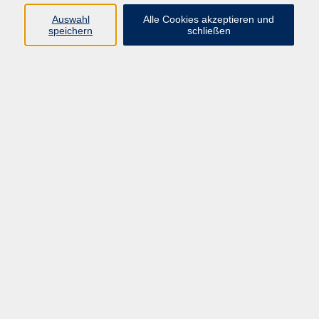
E-Mail:
fit@vhs-hanau.de
Auswahl
Alle Cookies akzeptieren und
speichern
schließen
Öffnungszeiten
Montag
09:00 - 13:00 Uhr
Dienstag
09:00 - 13:00 Uhr
15:30 - 17:30 Uhr
Donnerstag
08:30 - 10:30 Uhr
Freitag
09:00 - 13:00 Uhr
Bitte beachten:
Während der Schulferien ist unsere
Geschäftsstelle nur vormittags geöffnet.