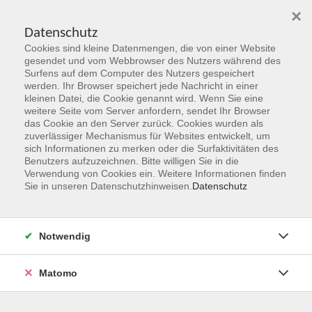
×
Datenschutz
Cookies sind kleine Datenmengen, die von einer Website
Skip to main content
gesendet und vom Webbrowser des Nutzers während des
Surfens auf dem Computer des Nutzers gespeichert
Der Kurs konnte nicht gefunden werden.
werden. Ihr Browser speichert jede Nachricht in einer
kleinen Datei, die Cookie genannt wird. Wenn Sie eine
weitere Seite vom Server anfordern, sendet Ihr Browser
das Cookie an den Server zurück. Cookies wurden als
zuverlässiger Mechanismus für Websites entwickelt, um
sich Informationen zu merken oder die Surfaktivitäten des
Benutzers aufzuzeichnen. Bitte willigen Sie in die
vhs Geschäftsstelle
Verwendung von Cookies ein. Weitere Informationen finden
Sie in unseren Datenschutzhinweisen.
Datenschutz
Magistrat der Stadt Hanau
Geschäftsbereich V - Schulen, Soziales und Sport
Notwendig
54.2 Volkshochschule
Ulanenplatz 4
Matomo
63452 Hanau
Telefon: 06181 2950 2192