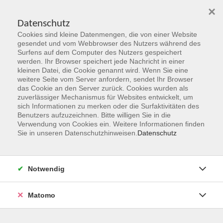
×
Datenschutz
Cookies sind kleine Datenmengen, die von einer Website
Skip to main content
gesendet und vom Webbrowser des Nutzers während des
Surfens auf dem Computer des Nutzers gespeichert
werden. Ihr Browser speichert jede Nachricht in einer
kleinen Datei, die Cookie genannt wird. Wenn Sie eine
Herbst 2026
weitere Seite vom Server anfordern, sendet Ihr Browser
das Cookie an den Server zurück. Cookies wurden als
Gemeinsam Zukunft entdecken,
zuverlässiger Mechanismus für Websites entwickelt, um
erschaffen, erleben
sich Informationen zu merken oder die Surfaktivitäten des
Benutzers aufzuzeichnen. Bitte willigen Sie in die
Verwendung von Cookies ein. Weitere Informationen finden
Jetzt unsere Kurse entdecken!
Sie in unseren Datenschutzhinweisen.
Datenschutz
Notwendig
Matomo
Kurskompass