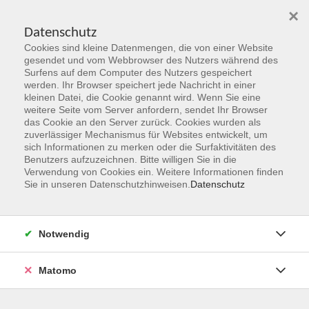
×
Datenschutz
Cookies sind kleine Datenmengen, die von einer Website
Skip to main content
gesendet und vom Webbrowser des Nutzers während des
Surfens auf dem Computer des Nutzers gespeichert
werden. Ihr Browser speichert jede Nachricht in einer
kleinen Datei, die Cookie genannt wird. Wenn Sie eine
Herbst 2026
weitere Seite vom Server anfordern, sendet Ihr Browser
das Cookie an den Server zurück. Cookies wurden als
Gemeinsam Zukunft entdecken,
zuverlässiger Mechanismus für Websites entwickelt, um
erschaffen, erleben
sich Informationen zu merken oder die Surfaktivitäten des
Benutzers aufzuzeichnen. Bitte willigen Sie in die
Verwendung von Cookies ein. Weitere Informationen finden
Jetzt unsere Kurse entdecken!
Sie in unseren Datenschutzhinweisen.
Datenschutz
Notwendig
Matomo
Kurskompass