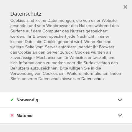
×
Datenschutz
Cookies sind kleine Datenmengen, die von einer Website
Skip to main content
gesendet und vom Webbrowser des Nutzers während des
Surfens auf dem Computer des Nutzers gespeichert
werden. Ihr Browser speichert jede Nachricht in einer
kleinen Datei, die Cookie genannt wird. Wenn Sie eine
Herbst 2026
weitere Seite vom Server anfordern, sendet Ihr Browser
das Cookie an den Server zurück. Cookies wurden als
Gemeinsam Zukunft entdecken,
zuverlässiger Mechanismus für Websites entwickelt, um
erschaffen, erleben
sich Informationen zu merken oder die Surfaktivitäten des
Benutzers aufzuzeichnen. Bitte willigen Sie in die
Verwendung von Cookies ein. Weitere Informationen finden
Jetzt unsere Kurse entdecken!
Sie in unseren Datenschutzhinweisen.
Datenschutz
Notwendig
Matomo
Kurskompass