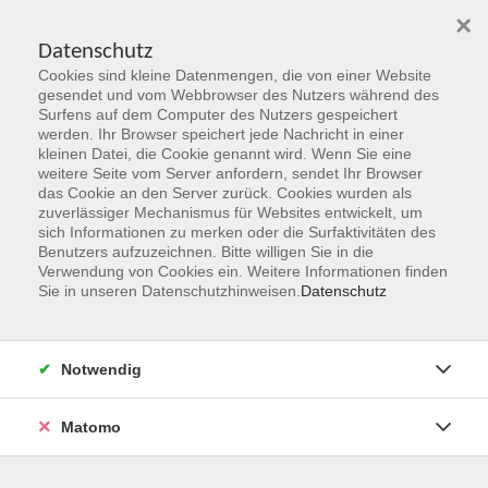
×
Datenschutz
Cookies sind kleine Datenmengen, die von einer Website
Skip to main content
gesendet und vom Webbrowser des Nutzers während des
Surfens auf dem Computer des Nutzers gespeichert
werden. Ihr Browser speichert jede Nachricht in einer
kleinen Datei, die Cookie genannt wird. Wenn Sie eine
Herbst 2026
weitere Seite vom Server anfordern, sendet Ihr Browser
das Cookie an den Server zurück. Cookies wurden als
Gemeinsam Zukunft entdecken,
zuverlässiger Mechanismus für Websites entwickelt, um
erschaffen, erleben
sich Informationen zu merken oder die Surfaktivitäten des
Benutzers aufzuzeichnen. Bitte willigen Sie in die
Verwendung von Cookies ein. Weitere Informationen finden
Jetzt unsere Kurse entdecken!
Sie in unseren Datenschutzhinweisen.
Datenschutz
Notwendig
Matomo
Kurskompass