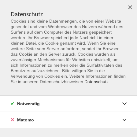
×
Datenschutz
Cookies sind kleine Datenmengen, die von einer Website
Skip to main content
gesendet und vom Webbrowser des Nutzers während des
Surfens auf dem Computer des Nutzers gespeichert
werden. Ihr Browser speichert jede Nachricht in einer
kleinen Datei, die Cookie genannt wird. Wenn Sie eine
Herbst 2026
weitere Seite vom Server anfordern, sendet Ihr Browser
das Cookie an den Server zurück. Cookies wurden als
Gemeinsam Zukunft entdecken,
zuverlässiger Mechanismus für Websites entwickelt, um
erschaffen, erleben
sich Informationen zu merken oder die Surfaktivitäten des
Benutzers aufzuzeichnen. Bitte willigen Sie in die
Verwendung von Cookies ein. Weitere Informationen finden
Jetzt unsere Kurse entdecken!
Sie in unseren Datenschutzhinweisen.
Datenschutz
Notwendig
Matomo
Kurskompass