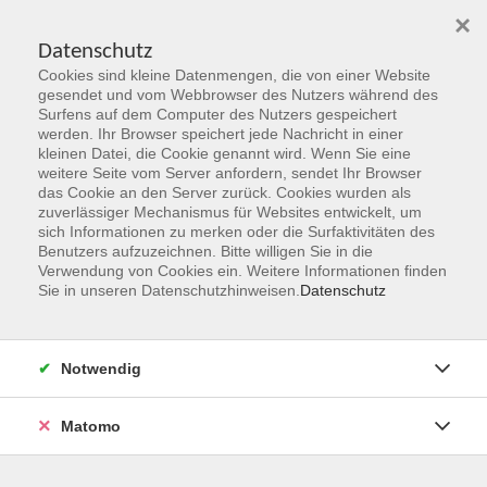
×
Datenschutz
Cookies sind kleine Datenmengen, die von einer Website
Skip to main content
gesendet und vom Webbrowser des Nutzers während des
Surfens auf dem Computer des Nutzers gespeichert
werden. Ihr Browser speichert jede Nachricht in einer
kleinen Datei, die Cookie genannt wird. Wenn Sie eine
Herbst 2026
weitere Seite vom Server anfordern, sendet Ihr Browser
das Cookie an den Server zurück. Cookies wurden als
Gemeinsam Zukunft entdecken,
zuverlässiger Mechanismus für Websites entwickelt, um
erschaffen, erleben
sich Informationen zu merken oder die Surfaktivitäten des
Benutzers aufzuzeichnen. Bitte willigen Sie in die
Verwendung von Cookies ein. Weitere Informationen finden
Jetzt unsere Kurse entdecken!
Sie in unseren Datenschutzhinweisen.
Datenschutz
Notwendig
Matomo
Kurskompass