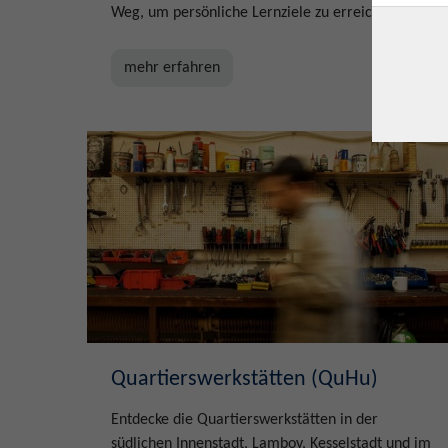
Weg, um persönliche Lernziele zu erreichen.
mehr erfahren
Quartierswerkstätten (QuHu)
Entdecke die Quartierswerkstätten in der
südlichen Innenstadt, Lamboy, Kesselstadt und im