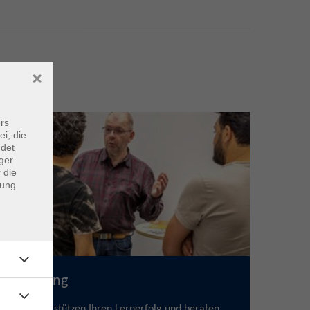
×
Service
rs
ei, die
ndet
ger
 die
dung
Beratung
Wir unterstützen Ihren Lernerfolg und beraten