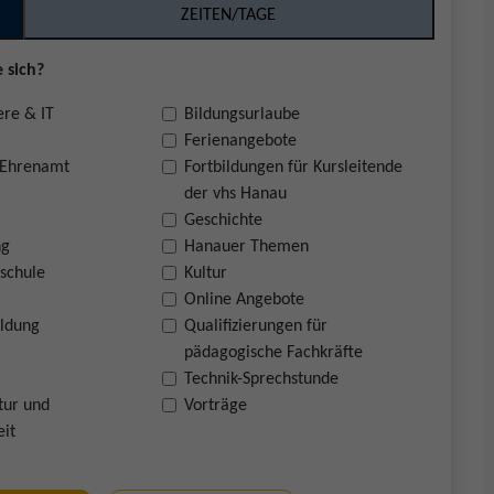
ZEITEN/TAGE
 sich?
ere & IT
Bildungsurlaube
Ferienangebote
 Ehrenamt
Fortbildungen für Kursleitende
der vhs Hanau
Geschichte
ng
Hanauer Themen
schule
Kultur
Online Angebote
ildung
Qualifizierungen für
pädagogische Fachkräfte
Technik-Sprechstunde
tur und
Vorträge
eit