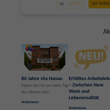
ZURÜCK
569
KURSE
Ak
80 Jahre vhs Hanau
Erfülltes Arbeitsle
– Zwischen New
Feiern Sie mit uns beim Tag
Work und
der offenen vhs!
Lebensrealität
Weiterlesen
Weiterlesen