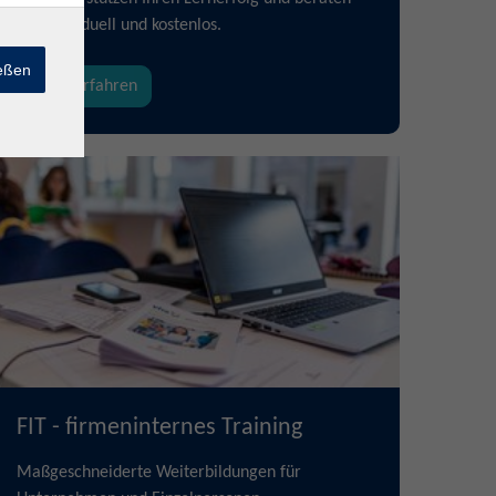
Sie individuell und kostenlos.
ießen
mehr erfahren
FIT - firmeninternes Training
Maßgeschneiderte Weiterbildungen für