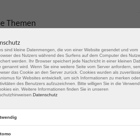
re Themen
nschutz
s sind kleine Datenmengen, die von einer Website gesendet und vom
owser des Nutzers während des Surfens auf dem Computer des Nutze
chert werden. Ihr Browser speichert jede Nachricht in einer kleinen Dat
 genannt wird. Wenn Sie eine weitere Seite vom Server anfordern, se
owser das Cookie an den Server zurück. Cookies wurden als zuverlässi
ismus für Websites entwickelt, um sich Informationen zu merken oder
tivitäten des Benutzers aufzuzeichnen. Bitte willigen Sie in die Verwen
okies ein. Weitere Informationen finden Sie in unseren
schutzhinweisen.
Datenschutz
Deutsch4U / AMIF
twendig
Informationen zu kostenfreien Sprachkursen und
tomo
Sprachcafés für Menschen aus Hanau und