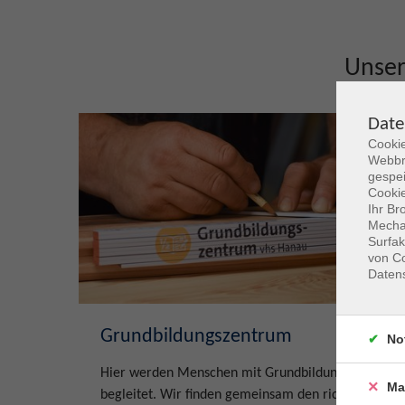
Unse
Date
Cookie
Webbr
gespei
Cookie
Ihr Br
Mechan
Surfak
von Co
Daten
Grundbildungszentrum
No
Hier werden Menschen mit Grundbildungsbedarf
Ma
begleitet. Wir finden gemeinsam den richtigen