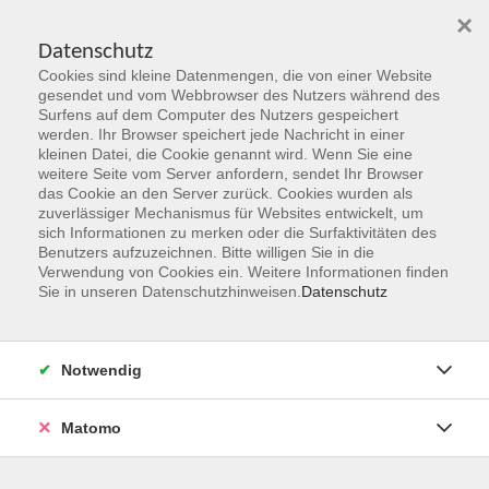
×
Datenschutz
Cookies sind kleine Datenmengen, die von einer Website
Skip to main content
gesendet und vom Webbrowser des Nutzers während des
Surfens auf dem Computer des Nutzers gespeichert
werden. Ihr Browser speichert jede Nachricht in einer
kleinen Datei, die Cookie genannt wird. Wenn Sie eine
Herbst 2026
weitere Seite vom Server anfordern, sendet Ihr Browser
das Cookie an den Server zurück. Cookies wurden als
Gemeinsam Zukunft entdecken,
zuverlässiger Mechanismus für Websites entwickelt, um
erschaffen, erleben
sich Informationen zu merken oder die Surfaktivitäten des
Benutzers aufzuzeichnen. Bitte willigen Sie in die
Verwendung von Cookies ein. Weitere Informationen finden
Jetzt unsere Kurse entdecken!
Sie in unseren Datenschutzhinweisen.
Datenschutz
Notwendig
Matomo
Kurskompass