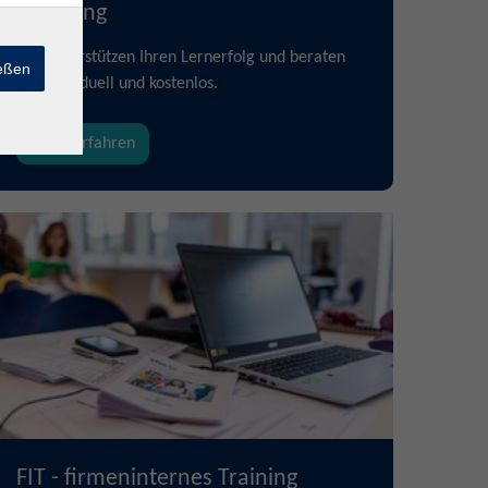
Beratung
Wir unterstützen Ihren Lernerfolg und beraten
ießen
Sie individuell und kostenlos.
mehr erfahren
FIT - firmeninternes Training