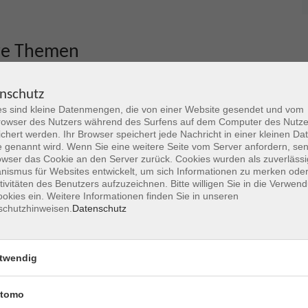
re Themen
nschutz
s sind kleine Datenmengen, die von einer Website gesendet und vom
owser des Nutzers während des Surfens auf dem Computer des Nutze
chert werden. Ihr Browser speichert jede Nachricht in einer kleinen Dat
 genannt wird. Wenn Sie eine weitere Seite vom Server anfordern, se
owser das Cookie an den Server zurück. Cookies wurden als zuverlässi
ismus für Websites entwickelt, um sich Informationen zu merken oder
tivitäten des Benutzers aufzuzeichnen. Bitte willigen Sie in die Verwen
okies ein. Weitere Informationen finden Sie in unseren
schutzhinweisen.
Datenschutz
Deutsch4U / AMIF
twendig
Informationen zu kostenfreien Sprachkursen und
tomo
Sprachcafés für Menschen aus Hanau und