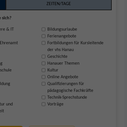
ZEITEN/TAGE
 sich?
ere & IT
Bildungsurlaube
Ferienangebote
 Ehrenamt
Fortbildungen für Kursleitende
der vhs Hanau
Geschichte
ng
Hanauer Themen
schule
Kultur
Online Angebote
ildung
Qualifizierungen für
pädagogische Fachkräfte
Technik-Sprechstunde
tur und
Vorträge
eit