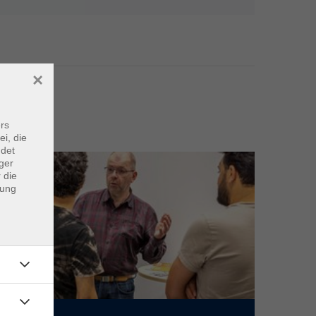
×
Service
rs
ei, die
ndet
ger
 die
dung