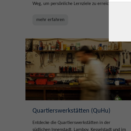
Weg, um persönliche Lernziele zu erreichen.
mehr erfahren
Quartierswerkstätten (QuHu)
Entdecke die Quartierswerkstätten in der
südlichen Innenstadt, Lamboy, Kesselstadt und im