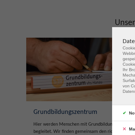
Unse
Date
Cookie
Webbr
gespei
Cookie
Ihr Br
Mechan
Surfak
von Co
Daten
Grundbildungszentrum
No
Hier werden Menschen mit Grundbildungsbedarf
Ma
begleitet. Wir finden gemeinsam den richtigen