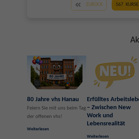
ZURÜCK
567
KURSE
Ak
80 Jahre vhs Hanau
Erfülltes Arbeitsle
– Zwischen New
Feiern Sie mit uns beim Tag
Work und
der offenen vhs!
Lebensrealität
Weiterlesen
Weiterlesen