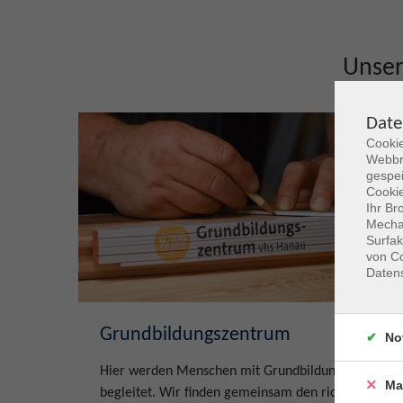
Unse
Date
Cookie
Webbr
gespei
Cookie
Ihr Br
Mechan
Surfak
von Co
Daten
Grundbildungszentrum
No
Hier werden Menschen mit Grundbildungsbedarf
Ma
begleitet. Wir finden gemeinsam den richtigen