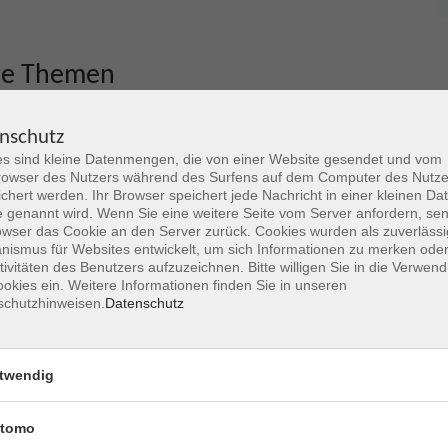
re Themen
nschutz
s sind kleine Datenmengen, die von einer Website gesendet und vom
owser des Nutzers während des Surfens auf dem Computer des Nutze
chert werden. Ihr Browser speichert jede Nachricht in einer kleinen Dat
 genannt wird. Wenn Sie eine weitere Seite vom Server anfordern, se
owser das Cookie an den Server zurück. Cookies wurden als zuverlässi
ismus für Websites entwickelt, um sich Informationen zu merken oder
tivitäten des Benutzers aufzuzeichnen. Bitte willigen Sie in die Verwen
okies ein. Weitere Informationen finden Sie in unseren
schutzhinweisen.
Datenschutz
Deutsch4U / AMIF
twendig
Informationen zu kostenfreien Sprachkursen und
tomo
Sprachcafés für Menschen aus Hanau und