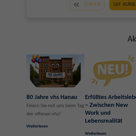
ZURÜCK
569
KURSE
Ak
80 Jahre vhs Hanau
Erfülltes Arbeitsle
– Zwischen New
Feiern Sie mit uns beim Tag
Work und
der offenen vhs!
Lebensrealität
Weiterlesen
Weiterlesen