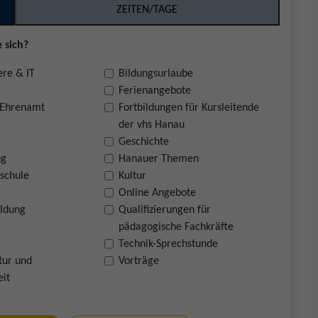
ZEITEN/TAGE
 sich?
ere & IT
Bildungsurlaube
Ferienangebote
 Ehrenamt
Fortbildungen für Kursleitende
der vhs Hanau
Geschichte
ng
Hanauer Themen
schule
Kultur
Online Angebote
ildung
Qualifizierungen für
pädagogische Fachkräfte
Technik-Sprechstunde
tur und
Vorträge
eit