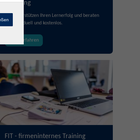
Beratung
Wir unterstützen Ihren Lernerfolg und beraten
ießen
Sie individuell und kostenlos.
mehr erfahren
FIT - firmeninternes Training