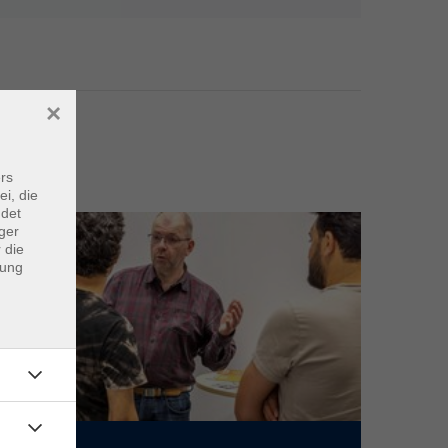
×
Service
rs
ei, die
ndet
ger
 die
dung