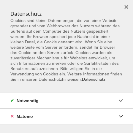
×
Datenschutz
Cookies sind kleine Datenmengen, die von einer Website
Skip to main content
gesendet und vom Webbrowser des Nutzers während des
Surfens auf dem Computer des Nutzers gespeichert
werden. Ihr Browser speichert jede Nachricht in einer
kleinen Datei, die Cookie genannt wird. Wenn Sie eine
Herbst 2026
weitere Seite vom Server anfordern, sendet Ihr Browser
das Cookie an den Server zurück. Cookies wurden als
Gemeinsam Zukunft entdecken,
zuverlässiger Mechanismus für Websites entwickelt, um
erschaffen, erleben
sich Informationen zu merken oder die Surfaktivitäten des
Benutzers aufzuzeichnen. Bitte willigen Sie in die
Verwendung von Cookies ein. Weitere Informationen finden
Jetzt unsere Kurse entdecken!
Sie in unseren Datenschutzhinweisen.
Datenschutz
Notwendig
Matomo
Kurskompass