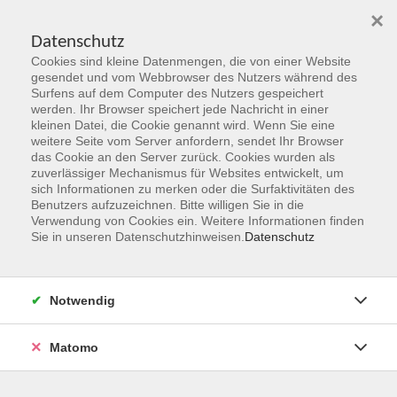
×
Datenschutz
Cookies sind kleine Datenmengen, die von einer Website
Skip to main content
gesendet und vom Webbrowser des Nutzers während des
Surfens auf dem Computer des Nutzers gespeichert
werden. Ihr Browser speichert jede Nachricht in einer
kleinen Datei, die Cookie genannt wird. Wenn Sie eine
Herbst 2026
weitere Seite vom Server anfordern, sendet Ihr Browser
das Cookie an den Server zurück. Cookies wurden als
Gemeinsam Zukunft entdecken,
zuverlässiger Mechanismus für Websites entwickelt, um
erschaffen, erleben
sich Informationen zu merken oder die Surfaktivitäten des
Benutzers aufzuzeichnen. Bitte willigen Sie in die
Verwendung von Cookies ein. Weitere Informationen finden
Jetzt unsere Kurse entdecken!
Sie in unseren Datenschutzhinweisen.
Datenschutz
Notwendig
Matomo
Kurskompass