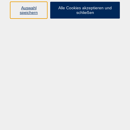
Auswahl
Alle Cookies akzeptieren und
speichern
schließen
Spanisch C 2
Do. 27.08.2026 14:30
Hanau
vhs Geschäftsstelle
Magistrat der Stadt Hanau
Geschäftsbereich V - Schulen, Soziales und Sport
54.2 Volkshochschule
Ulanenplatz 4
63452 Hanau