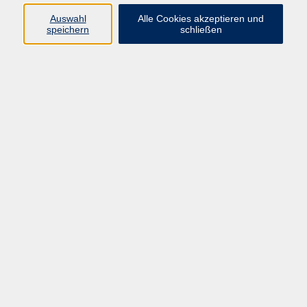
E-Mail:
fit@vhs-hanau.de
Auswahl
Alle Cookies akzeptieren und
speichern
schließen
Öffnungszeiten
Montag
09:00 - 13:00 Uhr
Dienstag
09:00 - 13:00 Uhr
15:30 - 17:30 Uhr
Donnerstag
08:30 - 10:30 Uhr
Freitag
09:00 - 13:00 Uhr
Bitte beachten:
Während der Schulferien ist unsere
Geschäftsstelle nur vormittags geöffnet.