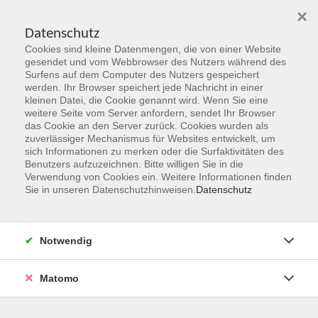
×
Datenschutz
Cookies sind kleine Datenmengen, die von einer Website
Skip to main content
gesendet und vom Webbrowser des Nutzers während des
Surfens auf dem Computer des Nutzers gespeichert
Der Kurs konnte nicht gefunden werden.
werden. Ihr Browser speichert jede Nachricht in einer
kleinen Datei, die Cookie genannt wird. Wenn Sie eine
weitere Seite vom Server anfordern, sendet Ihr Browser
das Cookie an den Server zurück. Cookies wurden als
zuverlässiger Mechanismus für Websites entwickelt, um
sich Informationen zu merken oder die Surfaktivitäten des
Benutzers aufzuzeichnen. Bitte willigen Sie in die
vhs Geschäftsstelle
Verwendung von Cookies ein. Weitere Informationen finden
Sie in unseren Datenschutzhinweisen.
Datenschutz
Magistrat der Stadt Hanau
Geschäftsbereich V - Schulen, Soziales und Sport
Notwendig
54.2 Volkshochschule
Ulanenplatz 4
Matomo
63452 Hanau
Telefon: 06181 2950 2192