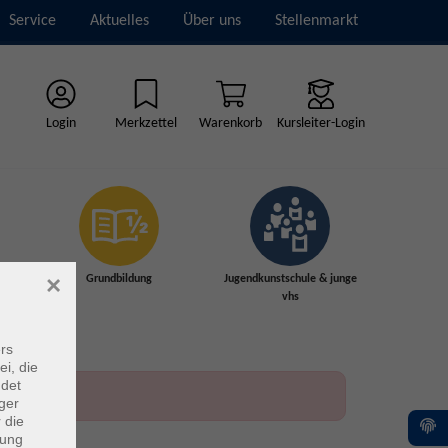
Service
Aktuelles
Über uns
Stellenmarkt
Login
Merkzettel
Warenkorb
Kursleiter-Login
×
Grundbildung
Jugendkunstschule & junge
vhs
rs
ei, die
ndet
ger
 die
dung