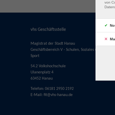
von Co
Daten
No
vhs Geschäftsstelle
Ma
Magistrat der Stadt Hanau
Geschäftsbereich V - Schulen, Soziales und
Sport
54.2 Volkshochschule
Ulanenplatz 4
63452 Hanau
Telefon: 06181 2950 2192
E-Mail:
fit@vhs-hanau.de