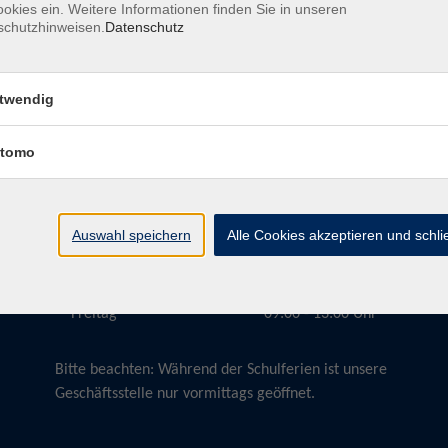
okies ein. Weitere Informationen finden Sie in unseren
schutzhinweisen.
Datenschutz
twendig
Öffnungszeiten
tomo
Montag
09:00 - 13:00 Uhr
Dienstag
09:00 - 13:00 Uhr
15:30 - 17:30 Uhr
Auswahl speichern
Alle Cookies akzeptieren und schl
Donnerstag
08:30 - 10:30 Uhr
Freitag
09:00 - 13:00 Uhr
Bitte beachten:
Während der Schulferien ist unsere
Geschäftsstelle nur vormittags geöffnet.