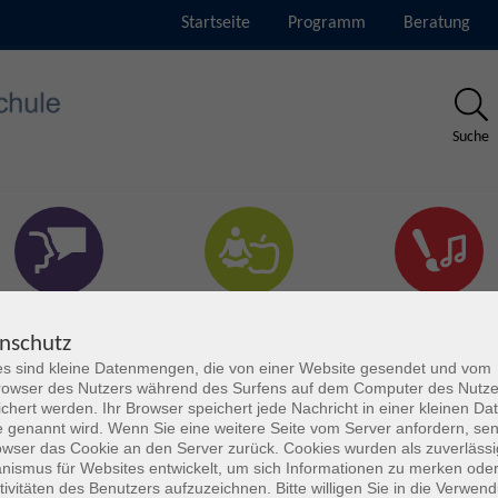
Startseite
Programm
Beratung
Suche
rachen & Verständigung
Gesundheit & Fitness
Kultur
nschutz
s sind kleine Datenmengen, die von einer Website gesendet und vom
owser des Nutzers während des Surfens auf dem Computer des Nutze
chert werden. Ihr Browser speichert jede Nachricht in einer kleinen Dat
 genannt wird. Wenn Sie eine weitere Seite vom Server anfordern, se
owser das Cookie an den Server zurück. Cookies wurden als zuverlässi
ismus für Websites entwickelt, um sich Informationen zu merken oder
tivitäten des Benutzers aufzuzeichnen. Bitte willigen Sie in die Verwen