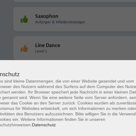
Saxophon
Anfänger & Wiedereinsteiger
Line Dance
Level 1
nschutz
Line Dance
Level 2
s sind kleine Datenmengen, die von einer Website gesendet und vom
owser des Nutzers während des Surfens auf dem Computer des Nutze
chert werden. Ihr Browser speichert jede Nachricht in einer kleinen Dat
 genannt wird. Wenn Sie eine weitere Seite vom Server anfordern, se
owser das Cookie an den Server zurück. Cookies wurden als zuverlässi
Ikebana
ismus für Websites entwickelt, um sich Informationen zu merken oder
Japanische Blumensteckkunst
tivitäten des Benutzers aufzuzeichnen. Bitte willigen Sie in die Verwen
okies ein. Weitere Informationen finden Sie in unseren
schutzhinweisen.
Datenschutz
Line Dance