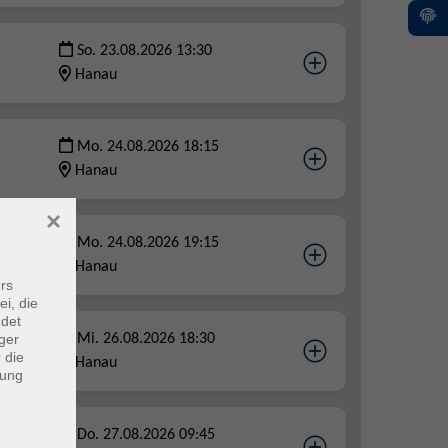
So. 23.08.2026 13:30
Hanau
Mo. 24.08.2026 18:15
Hanau
×
Mo. 24.08.2026 19:15
Hanau
rs
ei, die
ndet
ger
Mi. 26.08.2026 18:30
 die
Hanau
dung
Do. 27.08.2026 09:45