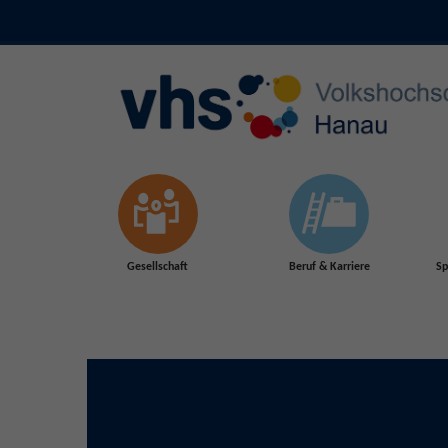
Skip to main content
Gesellschaft
Beruf & Karriere
Sp