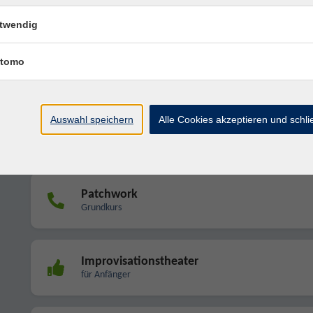
Level 3
twendig
Nähen
tomo
für jedes Level
Auswahl speichern
Alle Cookies akzeptieren und schl
Lesen alter Handschriften
Lehrgang
Patchwork
Grundkurs
Improvisationstheater
für Anfänger