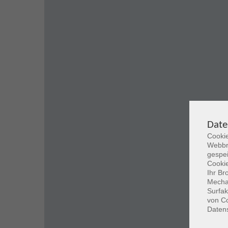
Date
Cookie
Webbr
gespei
Cookie
Ihr Br
Mechan
Surfak
von Co
Daten