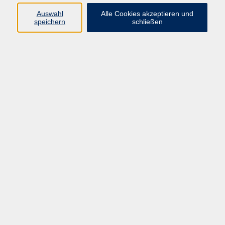
Auswahl
06181 2950 6493
Alle Cookies akzeptieren und
speichern
schließen
martina.klueh@vhs-hanau.de
Bianca Weber-Vierheller
Sachbearbeitung Gesundheitsbildung,
Romanische und Seltene Sprachen
06181 2950 6501
bianca.weber-vierheller@vhs-
hanau.de
Ergebnisse filtern
Keine passenden Kurse gefunden.