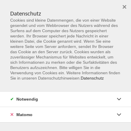
×
Datenschutz
Cookies sind kleine Datenmengen, die von einer Website
Skip to main content
gesendet und vom Webbrowser des Nutzers während des
Surfens auf dem Computer des Nutzers gespeichert
werden. Ihr Browser speichert jede Nachricht in einer
kleinen Datei, die Cookie genannt wird. Wenn Sie eine
Fatburner / Bodystyling
weitere Seite vom Server anfordern, sendet Ihr Browser
das Cookie an den Server zurück. Cookies wurden als
zuverlässiger Mechanismus für Websites entwickelt, um
sich Informationen zu merken oder die Surfaktivitäten des
Benutzers aufzuzeichnen. Bitte willigen Sie in die
Verwendung von Cookies ein. Weitere Informationen finden
Sie in unseren Datenschutzhinweisen.
Datenschutz
0 Kurse
zurück zu Bewegung, Fitness und Sport
Notwendig
Martina Klüh
Projektkoordination Berufssprachkurse
Matomo
(BSK), Programmbereiche Kulturelle
Bildung, Gesundheit (Entspannung &
Bewegung)