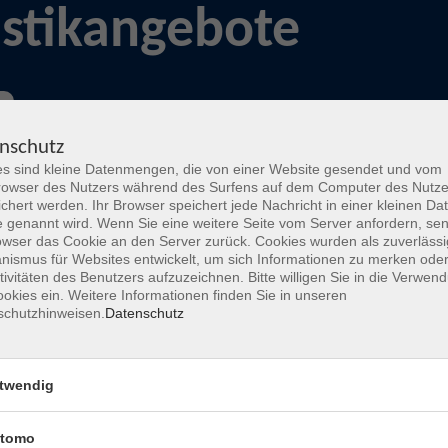
stikangebote
nschutz
s sind kleine Datenmengen, die von einer Website gesendet und vom
owser des Nutzers während des Surfens auf dem Computer des Nutze
Wochentage
Tageszeit
chert werden. Ihr Browser speichert jede Nachricht in einer kleinen Dat
 genannt wird. Wenn Sie eine weitere Seite vom Server anfordern, se
owser das Cookie an den Server zurück. Cookies wurden als zuverlässi
ismus für Websites entwickelt, um sich Informationen zu merken oder
nur buchbare
nur beginnende
tivitäten des Benutzers aufzuzeichnen. Bitte willigen Sie in die Verwen
okies ein. Weitere Informationen finden Sie in unseren
Freitag
schutzhinweisen.
Datenschutz
Keine passenden Kurse gefunden.
twendig
tomo