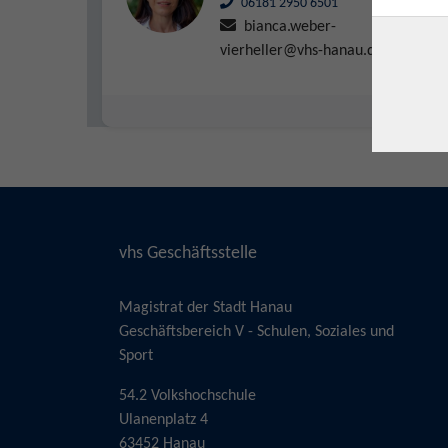
06181 2950 6501
bianca.weber-
vierheller@vhs-hanau.de
vhs Geschäftsstelle
Magistrat der Stadt Hanau
Geschäftsbereich V - Schulen, Soziales und
Sport
54.2 Volkshochschule
Ulanenplatz 4
63452 Hanau