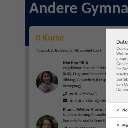
Andere Gymna
0 Kurse
Date
Cookie
zurück zu Bewegung, Fitness und Sport
Webbr
gespei
Martina Klüh
Cookie
Projektkoordination Berufssprachkurse
Ihr Br
Mechan
(BSK), Programmbereiche Kulturelle
Surfak
Bildung, Gesundheit (Entspannung &
von Co
Bewegung)
Daten
06181 2950 6493
martina.klueh@vhs-hanau.de
No
Bianca Weber-Vierheller
Sachbearbeitung Gesundheitsbildung,
Romanische und Seltene Sprachen
Ma