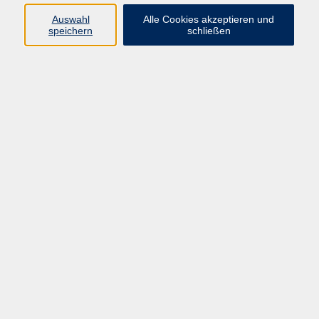
06181 2950 6492
Auswahl
Alle Cookies akzeptieren und
eva.hintner@vhs-hanau.de
speichern
schließen
Ute Vabic
Geschäftsstellenassistenz,
Sachbearbeitung Deutsch als
Fremdsprache und Schulabschlüsse
06181 2950 6499
ute.vabic@vhs-hanau.de
Ergebnisse filtern
Mensch und Natur: zwischen Harmonie und
Konflikt, Teil I
Di. 18.08.2026 18:00
Hanau