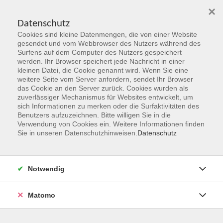
×
Datenschutz
Cookies sind kleine Datenmengen, die von einer Website
Skip to main content
gesendet und vom Webbrowser des Nutzers während des
Surfens auf dem Computer des Nutzers gespeichert
werden. Ihr Browser speichert jede Nachricht in einer
kleinen Datei, die Cookie genannt wird. Wenn Sie eine
Philosophie und Kulturgeschichte
weitere Seite vom Server anfordern, sendet Ihr Browser
das Cookie an den Server zurück. Cookies wurden als
zuverlässiger Mechanismus für Websites entwickelt, um
sich Informationen zu merken oder die Surfaktivitäten des
Benutzers aufzuzeichnen. Bitte willigen Sie in die
Verwendung von Cookies ein. Weitere Informationen finden
Sie in unseren Datenschutzhinweisen.
Datenschutz
5 Kurse
zurück zu Gesellschaft & Leben
Notwendig
Eva Hintner
Programmbereiche Deutsch als
Matomo
Fremdsprache, Alphabetisierung und
Gesellschaft