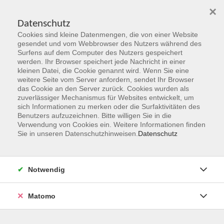
×
Datenschutz
Cookies sind kleine Datenmengen, die von einer Website
Skip to main content
gesendet und vom Webbrowser des Nutzers während des
Surfens auf dem Computer des Nutzers gespeichert
werden. Ihr Browser speichert jede Nachricht in einer
kleinen Datei, die Cookie genannt wird. Wenn Sie eine
Prüfungen
weitere Seite vom Server anfordern, sendet Ihr Browser
das Cookie an den Server zurück. Cookies wurden als
zuverlässiger Mechanismus für Websites entwickelt, um
sich Informationen zu merken oder die Surfaktivitäten des
Benutzers aufzuzeichnen. Bitte willigen Sie in die
Verwendung von Cookies ein. Weitere Informationen finden
Sie in unseren Datenschutzhinweisen.
Datenschutz
3 Kurse
zurück zu Beruf, Karriere & IT
Notwendig
Laura Veith
Programmbereich Beruf, Karriere & IT;
Matomo
Koordination IT & Digitalisierung
06181 2950 6805