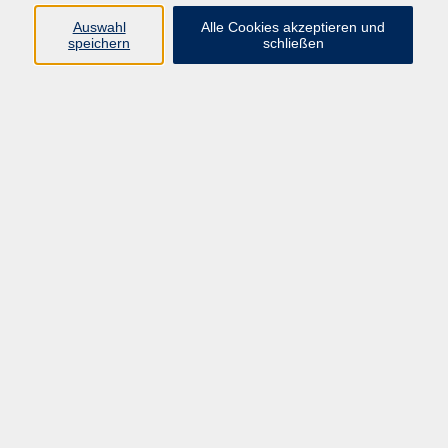
laura.veith@vhs-hanau.de
Auswahl
Alle Cookies akzeptieren und
speichern
schließen
Ergebnisse filtern
Xpert Business Prüfung
Sa. 31.10.2026 07:45
Hanau
Xpert Business Prüfung
Sa. 30.01.2027 07:45
Hanau