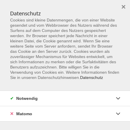
×
Datenschutz
Cookies sind kleine Datenmengen, die von einer Website
Skip to main content
gesendet und vom Webbrowser des Nutzers während des
Surfens auf dem Computer des Nutzers gespeichert
werden. Ihr Browser speichert jede Nachricht in einer
kleinen Datei, die Cookie genannt wird. Wenn Sie eine
Herbst 2026
weitere Seite vom Server anfordern, sendet Ihr Browser
das Cookie an den Server zurück. Cookies wurden als
Gemeinsam Zukunft entdecken,
zuverlässiger Mechanismus für Websites entwickelt, um
erschaffen, erleben
sich Informationen zu merken oder die Surfaktivitäten des
Benutzers aufzuzeichnen. Bitte willigen Sie in die
Verwendung von Cookies ein. Weitere Informationen finden
Jetzt unsere Kurse entdecken!
Sie in unseren Datenschutzhinweisen.
Datenschutz
Notwendig
Matomo
Kurskompass