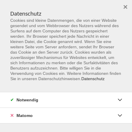
×
Datenschutz
Cookies sind kleine Datenmengen, die von einer Website
Skip to main content
gesendet und vom Webbrowser des Nutzers während des
Surfens auf dem Computer des Nutzers gespeichert
werden. Ihr Browser speichert jede Nachricht in einer
kleinen Datei, die Cookie genannt wird. Wenn Sie eine
Herbst 2026
weitere Seite vom Server anfordern, sendet Ihr Browser
das Cookie an den Server zurück. Cookies wurden als
Gemeinsam Zukunft entdecken,
zuverlässiger Mechanismus für Websites entwickelt, um
erschaffen, erleben
sich Informationen zu merken oder die Surfaktivitäten des
Benutzers aufzuzeichnen. Bitte willigen Sie in die
Verwendung von Cookies ein. Weitere Informationen finden
Jetzt unsere Kurse entdecken!
Sie in unseren Datenschutzhinweisen.
Datenschutz
Notwendig
Matomo
Kurskompass