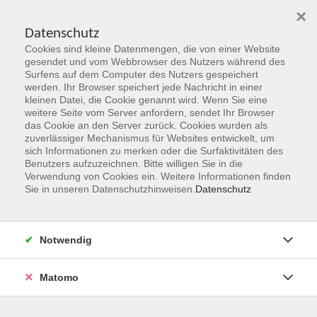
×
Datenschutz
Cookies sind kleine Datenmengen, die von einer Website
Skip to main content
gesendet und vom Webbrowser des Nutzers während des
Surfens auf dem Computer des Nutzers gespeichert
werden. Ihr Browser speichert jede Nachricht in einer
kleinen Datei, die Cookie genannt wird. Wenn Sie eine
Herbst 2026
weitere Seite vom Server anfordern, sendet Ihr Browser
das Cookie an den Server zurück. Cookies wurden als
Gemeinsam Zukunft entdecken,
zuverlässiger Mechanismus für Websites entwickelt, um
erschaffen, erleben
sich Informationen zu merken oder die Surfaktivitäten des
Benutzers aufzuzeichnen. Bitte willigen Sie in die
Verwendung von Cookies ein. Weitere Informationen finden
Jetzt unsere Kurse entdecken!
Sie in unseren Datenschutzhinweisen.
Datenschutz
Notwendig
Matomo
Kurskompass