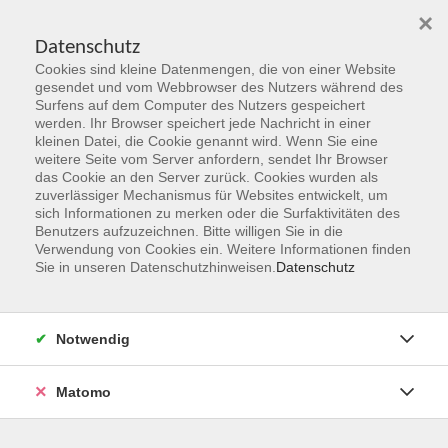
×
Datenschutz
Cookies sind kleine Datenmengen, die von einer Website
Skip to main content
gesendet und vom Webbrowser des Nutzers während des
Surfens auf dem Computer des Nutzers gespeichert
werden. Ihr Browser speichert jede Nachricht in einer
kleinen Datei, die Cookie genannt wird. Wenn Sie eine
Herbst 2026
weitere Seite vom Server anfordern, sendet Ihr Browser
das Cookie an den Server zurück. Cookies wurden als
Gemeinsam Zukunft entdecken,
zuverlässiger Mechanismus für Websites entwickelt, um
erschaffen, erleben
sich Informationen zu merken oder die Surfaktivitäten des
Benutzers aufzuzeichnen. Bitte willigen Sie in die
Verwendung von Cookies ein. Weitere Informationen finden
Jetzt unsere Kurse entdecken!
Sie in unseren Datenschutzhinweisen.
Datenschutz
Notwendig
Matomo
Kurskompass