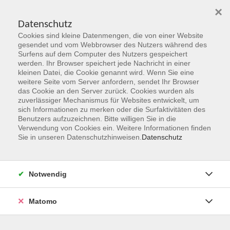
×
Datenschutz
Cookies sind kleine Datenmengen, die von einer Website
Skip to main content
gesendet und vom Webbrowser des Nutzers während des
Surfens auf dem Computer des Nutzers gespeichert
werden. Ihr Browser speichert jede Nachricht in einer
kleinen Datei, die Cookie genannt wird. Wenn Sie eine
Herbst 2026
weitere Seite vom Server anfordern, sendet Ihr Browser
das Cookie an den Server zurück. Cookies wurden als
Gemeinsam Zukunft entdecken,
zuverlässiger Mechanismus für Websites entwickelt, um
erschaffen, erleben
sich Informationen zu merken oder die Surfaktivitäten des
Benutzers aufzuzeichnen. Bitte willigen Sie in die
Verwendung von Cookies ein. Weitere Informationen finden
Jetzt unsere Kurse entdecken!
Sie in unseren Datenschutzhinweisen.
Datenschutz
Notwendig
Matomo
Kurskompass